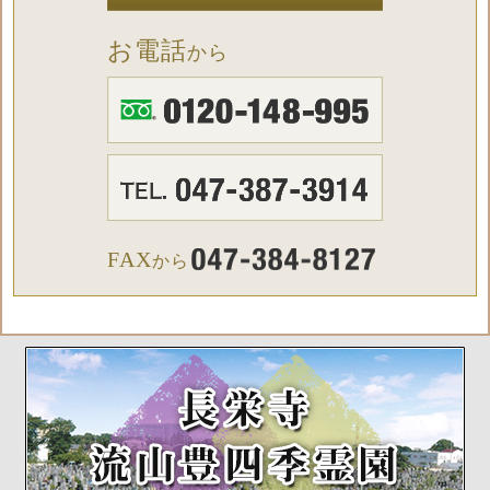
お電話
から​
FAX
から