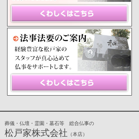
葬儀・仏壇・霊園・墓石等 総合仏事の
松戸家株式会社
（本店）